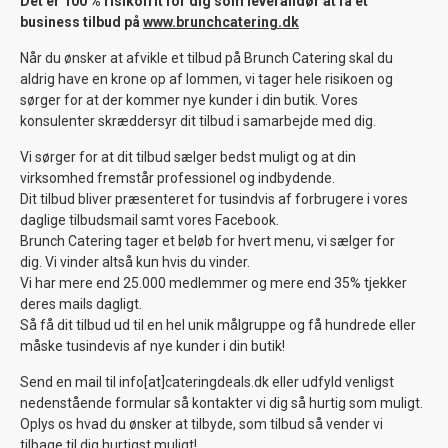
Det er 100 % risikofrit for dig som leverandør at få et
business tilbud på
www.brunchcatering.dk
Når du ønsker at afvikle et tilbud på Brunch Catering skal du
aldrig have en krone op af lommen, vi tager hele risikoen og
sørger for at der kommer nye kunder i din butik. Vores
konsulenter skræddersyr dit tilbud i samarbejde med dig.
Vi sørger for at dit tilbud sælger bedst muligt og at din
virksomhed fremstår professionel og indbydende.
Dit tilbud bliver præsenteret for tusindvis af forbrugere i vores
daglige tilbudsmail samt vores Facebook.
Brunch Catering tager et beløb for hvert menu, vi sælger for
dig. Vi vinder altså kun hvis du vinder.
Vi har mere end 25.000 medlemmer og mere end 35% tjekker
deres mails dagligt.
Så få dit tilbud ud til en hel unik målgruppe og få hundrede eller
måske tusindevis af nye kunder i din butik!
Send en mail til info[at]cateringdeals.dk eller udfyld venligst
nedenstående formular så kontakter vi dig så hurtig som muligt.
Oplys os hvad du ønsker at tilbyde, som tilbud så vender vi
tilbage til dig hurtigst muligt!