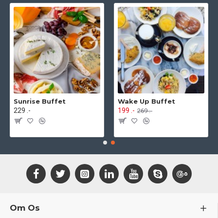
Sunrise Buffet
Wake Up Buffet
229 .-
199 .-
269 .-
Om Os