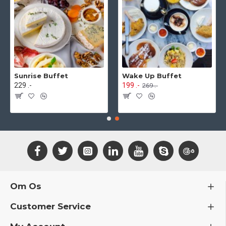
Sunrise Buffet
Wake Up Buffet
229 .-
199 .-
269 .-
Om Os
Customer Service