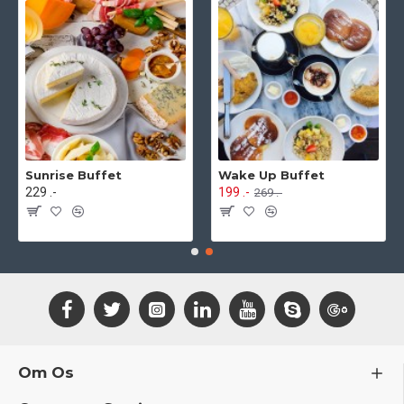
Sunrise Buffet
Wake Up Buffet
229 .-
199 .-
269 .-
Om Os