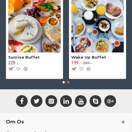
Sunrise Buffet
Wake Up Buffet
229 .-
199 .-
269 .-
Om Os