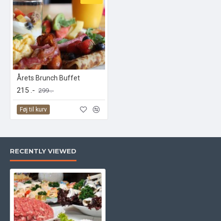
Årets Brunch Buffet
215 .-
299 .-
Føj til kurv
RECENTLY VIEWED