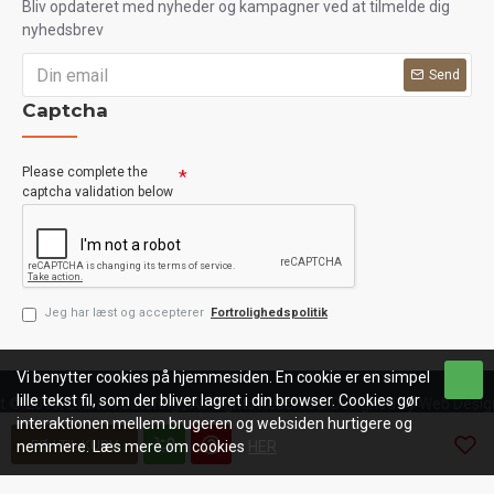
Bliv opdateret med nyheder og kampagner ved at tilmelde dig
nyhedsbrev
Send
Captcha
Please complete the
captcha validation below
Jeg har læst og accepterer
Fortrolighedspolitik
Vi benytter cookies på hjemmesiden. En cookie er en simpel
lille tekst fil, som der bliver lagret i din browser. Cookies gør
t © 2019, Brunch Catering , All Rights Reserved. Designed by Web Desig
interaktionen mellem brugeren og websiden hurtigere og
FØJ TIL KURV
nemmere. Læs mere om cookies
HER